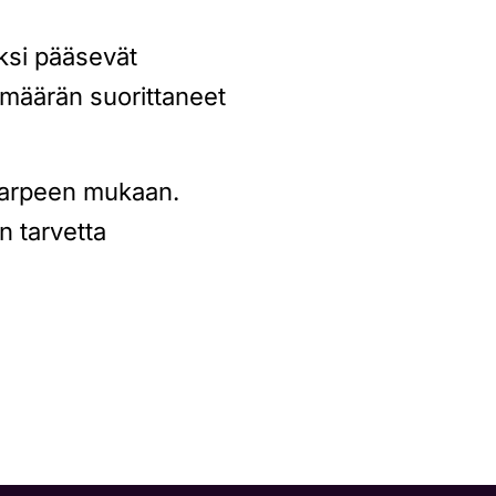
iksi pääsevät
imäärän suorittaneet
 tarpeen mukaan.
 tarvetta