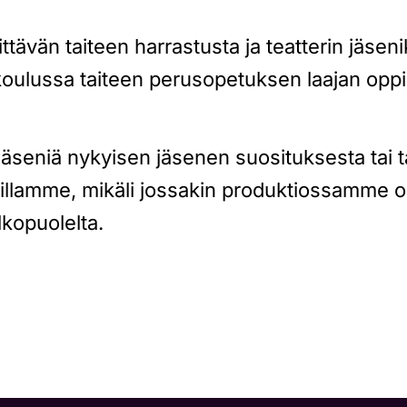
sittävän taiteen harrastusta ja teatterin jäsen
ikoulussa taiteen perusopetuksen laajan opp
ia jäseniä nykyisen jäsenen suosituksesta tai
llamme, mikäli jossakin produktiossamme on
lkopuolelta.