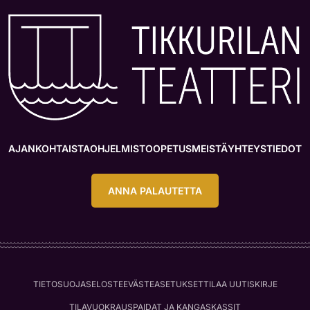
AJANKOHTAISTA
OHJELMISTO
OPETUS
MEISTÄ
YHTEYSTIEDOT
ANNA PALAUTETTA
TIETOSUOJASELOSTE
EVÄSTEASETUKSET
TILAA UUTISKIRJE
TILAVUOKRAUS
PAIDAT JA KANGASKASSIT