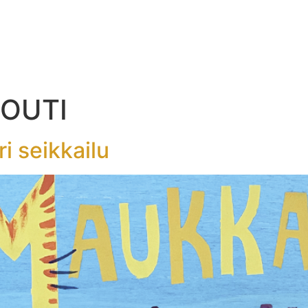
NKOHTAISTA
OHJELMISTO
TEATTERIKOULU
 OUTI
i seikkailu