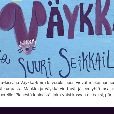
a-kissa ja Väykkä-koira kaveruksineen vievät mukanaan suur
ä kuopasta! Maukka ja Väykkä viettävät jälleen yhtä tasalaa
n hereille. Pienestä kipinästä, joka voisi kasvaa oikeaksi, p