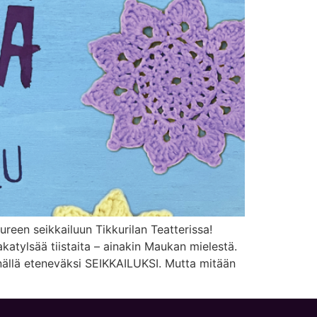
een seikkailuun Tikkurilan Teatterissa!
katylsää tiistaita – ainakin Maukan mielestä.
ärinällä eteneväksi SEIKKAILUKSI. Mutta mitään