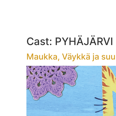
AJA
Cast:
PYHÄJÄRVI
Maukka, Väykkä ja suur